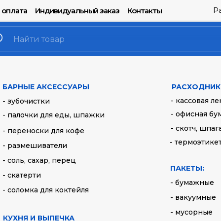
Р
 оплата
Индивидуальный заказ
Контакты
Очиститель-по
600 мл
БАРНЫЕ АКСЕССУАРЫ
РАСХОДНИК
Артикул:
3227
- кассовая ле
- зубочистки
- офисная бу
- палочки для еды, шпажки
300,00
руб.
- скотч, шпаг
- переноски для кофе
- термоэтике
- размешиватели
Купить
- соль, сахар, перец
ПАКЕТЫ:
- скатерти
Объем: 600 мл
- бумажные
- соломка для коктейля
- вакуумные
- мусорные
КУХНЯ И ВЫПЕЧКА