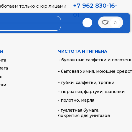
+7 962 830-16-
аботаем только с юр лицами
01
0
лироль для мебели Torus
ЧИСТОТА И ГИГИЕНА
И
- бумажные салфетки и полотен
нта
мага
- бытовая химия, моющие средс
ат
- губки, салфетки, тряпки
тки
- перчатки, фартуки, шапочки
- полотно, марля
- туалетная бумага,
покрытия для унитазов