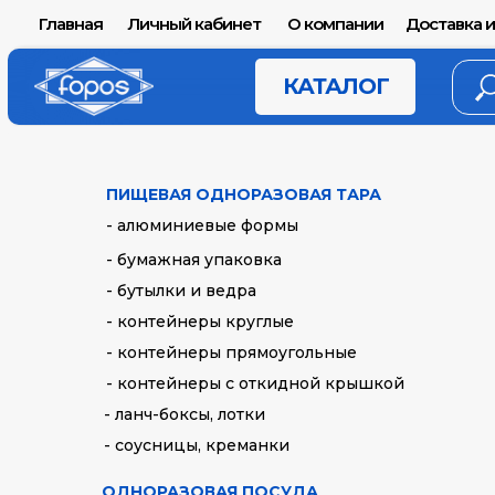
Главная
Личный кабинет
О компании
Доставка и
КАТАЛОГ
ПИЩЕВАЯ ОДНОРАЗОВАЯ ТАРА
Главная
Каталог
Пакеты и мешки
→
→
- алюминиевые формы
- бумажная упаковка
- бутылки и ведра
ПАКЕТЫ И 
- контейнеры круглые
- контейнеры прямоугольные
- контейнеры с откидной крышкой
Пакеты бумажные
Пакеты в
- ланч-боксы, лотки
- соусницы, креманки
ОДНОРАЗОВАЯ ПОСУДА