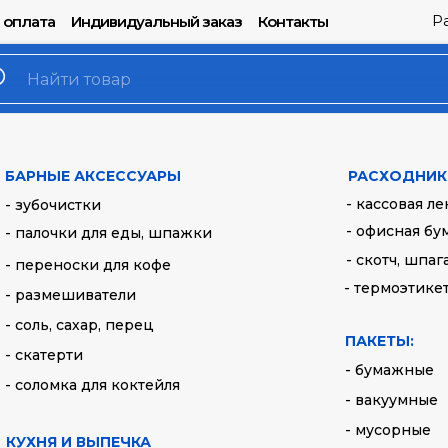
Р
 оплата
Индивидуальный заказ
Контакты
БАРНЫЕ АКСЕССУАРЫ
РАСХОДНИК
- кассовая ле
- зубочистки
- офисная бу
- палочки для еды, шпажки
- скотч, шпаг
- переноски для кофе
МЕШКИ
- термоэтике
- размешиватели
- соль, сахар, перец
ПАКЕТЫ:
- скатерти
- бумажные
акуумные
Пакеты мусорные
Пакеты 
- соломка для коктейля
- вакуумные
- мусорные
КУХНЯ И ВЫПЕЧКА