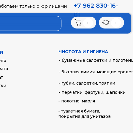
+7 962 830-16-
аботаем только с юр лицами
01
0
0
ЧИСТОТА И ГИГИЕНА
И
- бумажные салфетки и полотен
нта
мага
- бытовая химия, моющие средс
ат
- губки, салфетки, тряпки
тки
- перчатки, фартуки, шапочки
- полотно, марля
- туалетная бумага,
фасовочные
Пакеты-майка
покрытия для унитазов