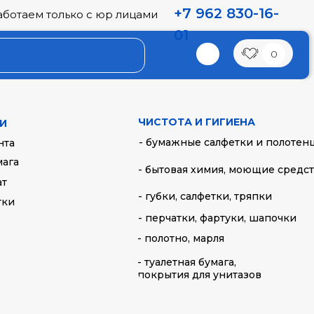
+7 962 830-16-
аботаем только с юр лицами
01
0
1000 мл
ЧИСТОТА И ГИГИЕНА
И
- бумажные салфетки и полотен
нта
мага
- бытовая химия, моющие средс
ат
ию
- губки, салфетки, тряпки
тки
- перчатки, фартуки, шапочки
- полотно, марля
ь
- туалетная бумага,
покрытия для унитазов