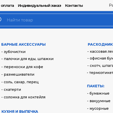
Р
 оплата
Индивидуальный заказ
Контакты
Контейнер F-8 
Артикул:
664
БАРНЫЕ АКСЕССУАРЫ
РАСХОДНИК
- кассовая ле
- зубочистки
7,4
руб.
- офисная бу
- палочки для еды, шпажки
- скотч, шпаг
Выберите комплектац
- переноски для кофе
- термоэтике
Упаковка (100 шт)
- размешиватели
Коробка (600 шт)
- соль, сахар, перец
ПАКЕТЫ:
- скатерти
Купит
- бумажные
- соломка для коктейля
- вакуумные
Объем: 1000 мл
- мусорные
КУХНЯ И ВЫПЕЧКА