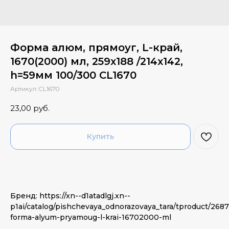
Форма алюм, прямоуг, L-край,
1670(2000) мл, 259х188 /214х142,
h=59мм 100/300 CL1670
Артикул:
CL1670
23,00
руб.
Купить
Бренд: https://xn--d1atadlgj.xn--
p1ai/catalog/pishchevaya_odnorazovaya_tara/tproduct/26
forma-alyum-pryamoug-l-krai-16702000-ml