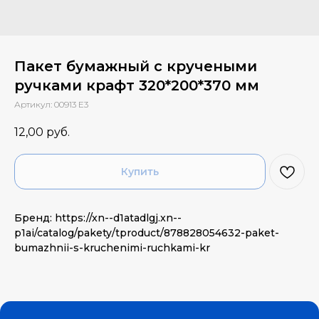
Пакет бумажный с кручеными
ручками крафт 320*200*370 мм
Артикул:
00913 Е3
12,00
руб.
Купить
Бренд: https://xn--d1atadlgj.xn--
p1ai/catalog/pakety/tproduct/878828054632-paket-
bumazhnii-s-kruchenimi-ruchkami-kr