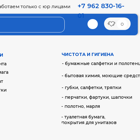
+7 962 830-16-
аботаем только с юр лицами
01
0
0 штук в упаковке
ЧИСТОТА И ГИГИЕНА
И
- бумажные салфетки и полотен
нта
мага
- бытовая химия, моющие средс
ат
- губки, салфетки, тряпки
тки
- перчатки, фартуки, шапочки
- полотно, марля
- туалетная бумага,
покрытия для унитазов