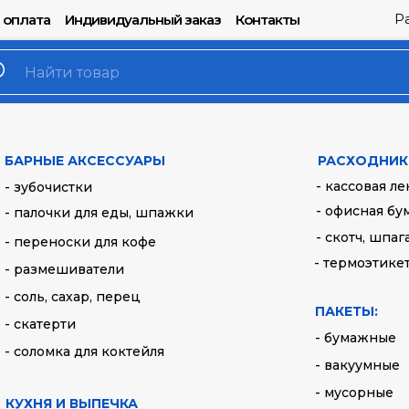
Р
 оплата
Индивидуальный заказ
Контакты
Вилки 160 мм, 1
Артикул:
У0219 М6
БАРНЫЕ АКСЕССУАРЫ
РАСХОДНИК
- кассовая ле
- зубочистки
11,00
руб.
- офисная бу
- палочки для еды, шпажки
- скотч, шпаг
- переноски для кофе
Купить
- термоэтике
- размешиватели
- соль, сахар, перец
Длина: 160 мм
ПАКЕТЫ:
- скатерти
- бумажные
- соломка для коктейля
- вакуумные
- мусорные
КУХНЯ И ВЫПЕЧКА