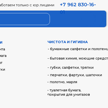
+7 962 830-16-
аботаем только с юр лицами
01
я ПРЕМИУМ черная
ЧИСТОТА И ГИГИЕНА
И
- бумажные салфетки и полотен
нта
мага
- бытовая химия, моющие средс
ат
- губки, салфетки, тряпки
тки
- перчатки, фартуки, шапочки
- полотно, марля
- туалетная бумага,
покрытия для унитазов