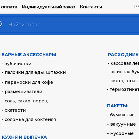
Р
 оплата
Индивидуальный заказ
Контакты
Вилка столова
Артикул:
4032Ч
БАРНЫЕ АКСЕССУАРЫ
РАСХОДНИК
- кассовая ле
- зубочистки
1,60
руб.
- офисная бу
- палочки для еды, шпажки
- скотч, шпаг
- переноски для кофе
Купить
- термоэтике
- размешиватели
- соль, сахар, перец
Цвет: Черный
ПАКЕТЫ:
- скатерти
- бумажные
- соломка для коктейля
- вакуумные
- мусорные
КУХНЯ И ВЫПЕЧКА