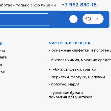
+7 962 830-16-
аботаем только с юр лицами
01
0
я ПРЕМИУМ черная
ЧИСТОТА И ГИГИЕНА
И
- бумажные салфетки и полотен
нта
мага
- бытовая химия, моющие средс
ат
- губки, салфетки, тряпки
тки
- перчатки, фартуки, шапочки
- полотно, марля
- туалетная бумага,
покрытия для унитазов