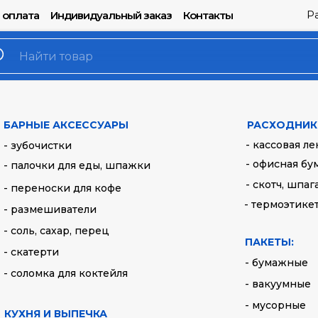
Р
 оплата
Индивидуальный заказ
Контакты
Бумага оберточ
парафинирован
БАРНЫЕ АКСЕССУАРЫ
РАСХОДНИК
в упаковке
- кассовая ле
- зубочистки
Артикул:
108-024
- офисная бу
- палочки для еды, шпажки
- скотч, шпаг
- переноски для кофе
1100,00
руб.
- термоэтике
- размешиватели
- соль, сахар, перец
Купить
ПАКЕТЫ:
- скатерти
- бумажные
- соломка для коктейля
Бренд: https://xn--d1atad
- вакуумные
p1ai/catalog/kukhnya_i
- мусорные
obertochnaya-gazeta-par
КУХНЯ И ВЫПЕЧКА