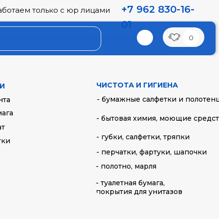
+7 962 830-16-
аботаем только с юр лицами
01
0
ная "Газета"
ная 305x305 мм, 500 штук
ЧИСТОТА И ГИГИЕНА
И
- бумажные салфетки и полотен
нта
мага
- бытовая химия, моющие средс
ат
- губки, салфетки, тряпки
тки
- перчатки, фартуки, шапочки
- полотно, марля
- туалетная бумага,
покрытия для унитазов
lgj.xn--
_vypechka/tproduct/473476181862-bumaga-
afinirovan