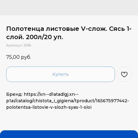
Полотенца листовые V-слож. Сясь 1-
слой. 200л/20 уп.
Артикул:
2916
75,00
руб.
Купить
Бренд: https://xn--d1atadlgj.xn--
p1ai/catalog/chistota_i_gigiena/tproduct/165675977442-
polotentsa-listovie-v-slozh-syas-1-sloi